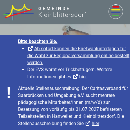
zum Inhalt
GEMEINDE
Kleinblittersdorf
Bitte beachten Sie:
Ab sofort können die Briefwahlunterlagen für
die Wahl zur Regionalversammlung online bestellt
werden.
Der EVS warnt vor Trickbetrügern. Weitere
Informationen gibt es
hier
Nachrichten & Aktuelles
Aktuelle Stellenausschreibung: Der Caritasverband für
Startseite
Nachrichten & Aktuelles
Saarbrücken und Umgebung e.V. sucht mehrere
Nachrichten & Aktuelles
Baustellen in der Gemeinde
pädagogische Mitarbeiter/innen (m/w/d) zur
Besetzung von vorläufig bis 31.07.2027 befristeten
Teilzeitstellen in Hanweiler und Kleinblittersdorf. Die
Stellenausschreibung finden Sie
hier
Oops, an error occurred! Code: