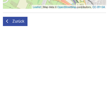
Leaflet
| Map data ©
OpenStreetMap
contributors,
CC-BY-SA
Zurück