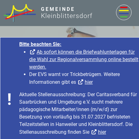
zum Inhalt
GEMEINDE
Kleinblittersdorf
Bitte beachten Sie:
Ab sofort können die Briefwahlunterlagen für
die Wahl zur Regionalversammlung online bestellt
werden.
Der EVS warnt vor Trickbetrügern. Weitere
Informationen gibt es
hier
Nachrichten & Aktuelles
Aktuelle Stellenausschreibung: Der Caritasverband für
Startseite
Nachrichten & Aktuelles
Saarbrücken und Umgebung e.V. sucht mehrere
Nachrichten & Aktuelles
Baustellen in der Gemeinde
pädagogische Mitarbeiter/innen (m/w/d) zur
Besetzung von vorläufig bis 31.07.2027 befristeten
Teilzeitstellen in Hanweiler und Kleinblittersdorf. Die
Stellenausschreibung finden Sie
hier
Dorffest am