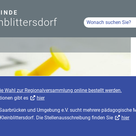
INDE
nblittersdorf
Hier Suchbegriff eingeb
Volltextsuche