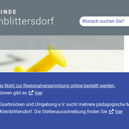
INDE
nblittersdorf
Hier Suchbegriff eingeb
Volltextsuche