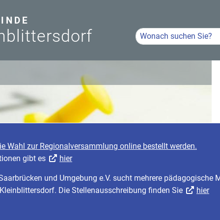
INDE
nblittersdorf
Hier Suchbegriff eingeb
Volltextsuche