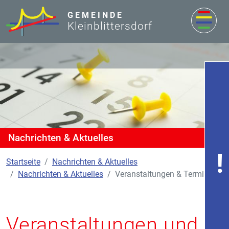
zum Inhalt
GEMEINDE
Kleinblittersdorf
Nachrichten & Aktuelles
Startseite
Nachrichten & Aktuelles
Nachrichten & Aktuelles
Veranstaltungen & Termine
Veranstaltungen und