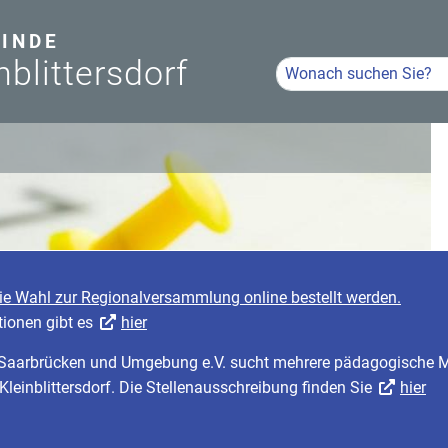
INDE
nblittersdorf
Hier Suchbegriff eingeb
Volltextsuche