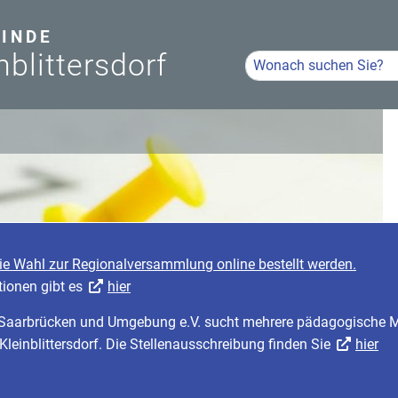
INDE
nblittersdorf
Hier Suchbegriff eingeb
Volltextsuche