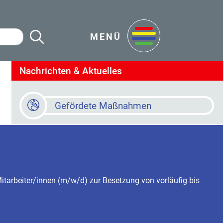
Suche Starten
en
MENÜ
Nachrichten & Aktuelles
Gefördete Maßnahmen
Baustellen
Online Terminvereinbarung
tarbeiter/innen (m/w/d) zur Besetzung von vorläufig bis
Newsletter