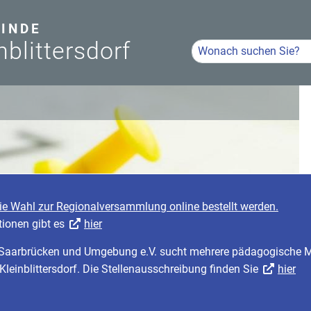
INDE
nblittersdorf
Hier Suchbegriff eingeb
Volltextsuche
die Wahl zur Regionalversammlung online bestellt werden.
tionen gibt es
hier
r Saarbrücken und Umgebung e.V. sucht mehrere pädagogische Mi
 Kleinblittersdorf. Die Stellenausschreibung finden Sie
hier