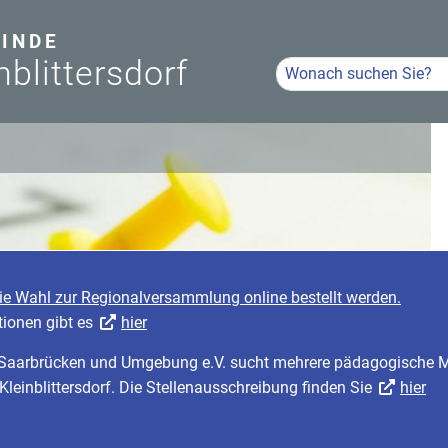
INDE
nblittersdorf
Hier Suchbegriff eingeb
Volltextsuche