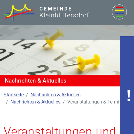
zum Inhalt
GEMEINDE
Kleinblittersdorf
Nachrichten & Aktuelles
Startseite
Nachrichten & Aktuelles
Nachrichten & Aktuelles
Veranstaltungen & Termine
Veranstaltungen und