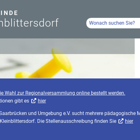
INDE
nblittersdorf
Hier Suchbegriff eingeb
Volltextsuche