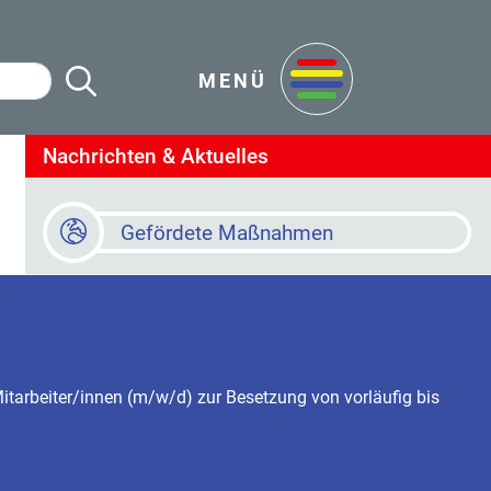
Suche Starten
en
MENÜ
Nachrichten & Aktuelles
Gefördete Maßnahmen
itte beachten Sie:
Baustellen
Ab sofort können die Briefwahlunterlagen für die Wahl z
Der EVS warnt vor Trickbetrügern. Weitere Informationen gib
Online Terminvereinbarung
ktuelle Stellenausschreibung: Der Caritasverband für Saarbrüc
1.07.2027 befristeten Teilzeitstellen in Hanweiler und Kleinblitt
Newsletter