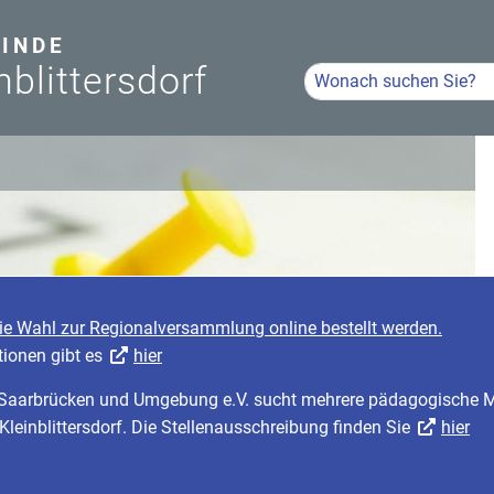
INDE
nblittersdorf
Hier Suchbegriff eingeb
Volltextsuche
B
A
3