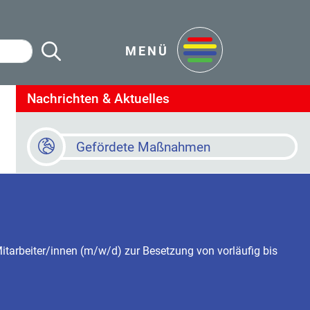
Suche Starten
en
MENÜ
Nachrichten & Aktuelles
Gefördete Maßnahmen
Baustellen
Online Terminvereinbarung
tarbeiter/innen (m/w/d) zur Besetzung von vorläufig bis
Newsletter