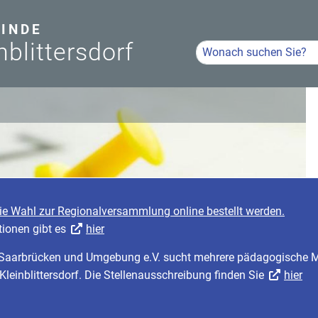
INDE
nblittersdorf
Hier Suchbegriff eingeb
Volltextsuche
die Wahl zur Regionalversammlung online bestellt werden.
tionen gibt es
hier
r Saarbrücken und Umgebung e.V. sucht mehrere pädagogische Mi
 Kleinblittersdorf. Die Stellenausschreibung finden Sie
hier