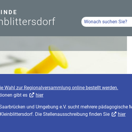
INDE
nblittersdorf
Hier Suchbegriff eingeb
Volltextsuche