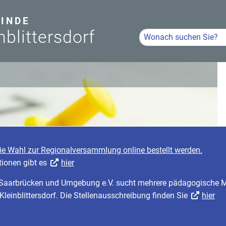
INDE
nblittersdorf
Hier Suchbegriff eingeb
Volltextsuche