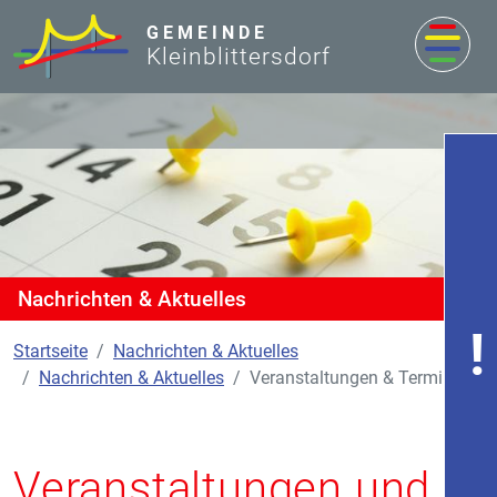
zum Inhalt
GEMEINDE
Kleinblittersdorf
Nachrichten & Aktuelles
Startseite
Nachrichten & Aktuelles
Nachrichten & Aktuelles
Veranstaltungen & Termine
Veranstaltungen und