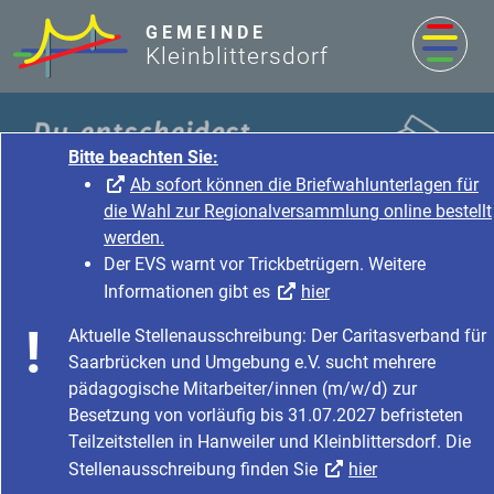
zum Inhalt
GEMEINDE
Kleinblittersdorf
Bitte beachten Sie:
Ab sofort können die Briefwahlunterlagen für
die Wahl zur Regionalversammlung online bestellt
werden.
Der EVS warnt vor Trickbetrügern. Weitere
Informationen gibt es
hier
Startseite
Impressum
Aktuelle Stellenausschreibung: Der Caritasverband für
Saarbrücken und Umgebung e.V. sucht mehrere
pädagogische Mitarbeiter/innen (m/w/d) zur
Besetzung von vorläufig bis 31.07.2027 befristeten
Impressum
Teilzeitstellen in Hanweiler und Kleinblittersdorf. Die
Stellenausschreibung finden Sie
hier