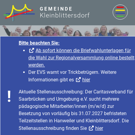
zum Inhalt
GEMEINDE
Kleinblittersdorf
Bitte beachten Sie:
Ab sofort können die Briefwahlunterlagen für
die Wahl zur Regionalversammlung online bestellt
werden.
Der EVS warnt vor Trickbetrügern. Weitere
Informationen gibt es
hier
Tourismus & Kultur
Aktuelle Stellenausschreibung: Der Caritasverband für
Startseite
Tourismus & Kultur
Tourismus & Freizeit
Saarbrücken und Umgebung e.V. sucht mehrere
Vereine
pädagogische Mitarbeiter/innen (m/w/d) zur
Besetzung von vorläufig bis 31.07.2027 befristeten
Teilzeitstellen in Hanweiler und Kleinblittersdorf. Die
Stellenausschreibung finden Sie
hier
Vereine und