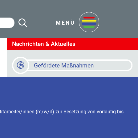
Suche Starten
en
MENÜ
Nachrichten & Aktuelles
Gefördete Maßnahmen
Baustellen
Online Terminvereinbarung
Mitarbeiter/innen (m/w/d) zur Besetzung von vorläufig bis
Newsletter