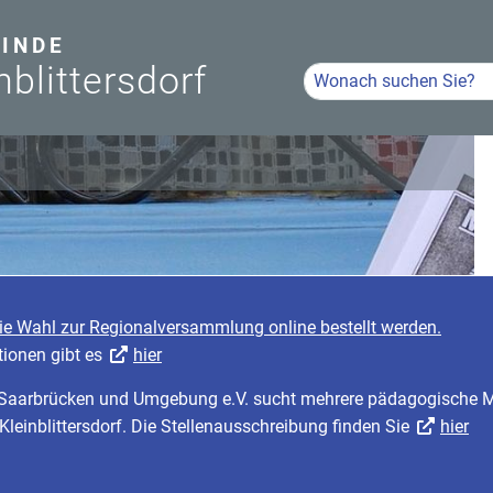
INDE
nblittersdorf
Hier Suchbegriff eingeb
Volltextsuche
r die Wahl zur Regionalversammlung online bestellt werden.
mationen gibt es
hier
für Saarbrücken und Umgebung e.V. sucht mehrere pädagogische 
nd Kleinblittersdorf. Die Stellenausschreibung finden Sie
hier