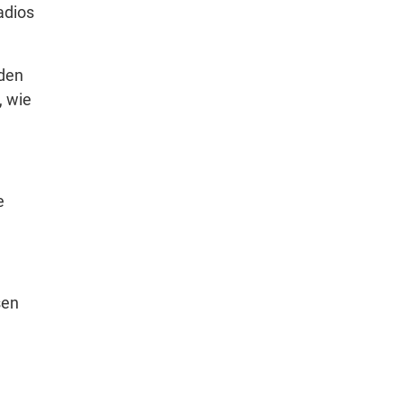
adios
 den
 wie
e
sen