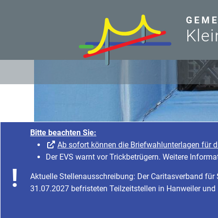
zum Inhalt
GEME
Klei
Bitte beachten Sie:
Ab sofort können die Briefwahlunterlagen fü
Der EVS warnt vor Trickbetrügern. Weitere Infor
Aktuelle Stellenausschreibung: Der Caritasverband 
31.07.2027 befristeten Teilzeitstellen in Hanweiler u