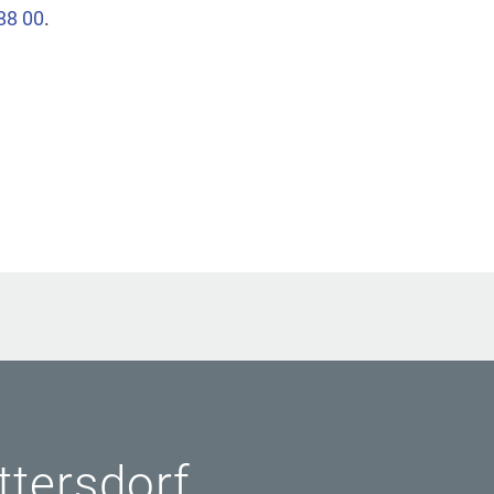
88 00
.
ittersdorf