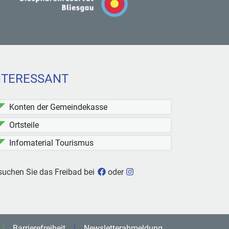
NTERESSANT
Konten der Gemeindekasse
Ortsteile
Infomaterial Tourismus
Freibad Kleinblittersdorf bei Face
Freibad Kleinblittersdorf b
suchen Sie das Freibad bei
oder
Barrierefreiheit
Newsletterabmeldung