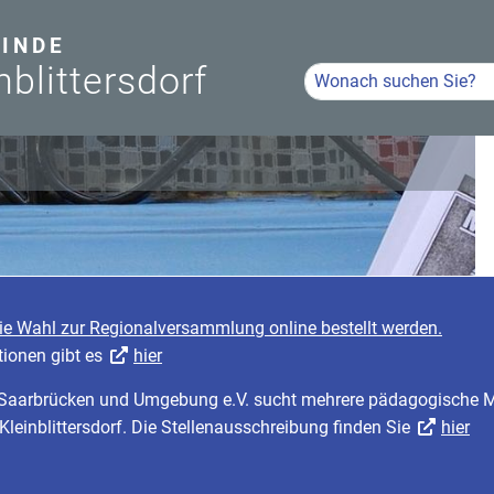
INDE
nblittersdorf
Hier Suchbegriff eingeb
Volltextsuche
die Wahl zur Regionalversammlung online bestellt werden.
tionen gibt es
hier
r Saarbrücken und Umgebung e.V. sucht mehrere pädagogische Mi
 Kleinblittersdorf. Die Stellenausschreibung finden Sie
hier