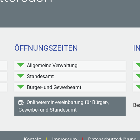
ÖFFNUNGSZEITEN
I
Allgemeine Verwaltung
Standesamt
Bürger- und Gewerbeamt
Onlineterminvereinbarung für Bürger-,
Be
ttersdorf bei Facebook
Kleinblittersdorf bei Instagram
Gewerbe- und Standesamt
Kontakt
Impressum
Datenschutzerklärung