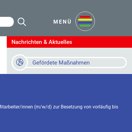
Suche Starten
en
MENÜ
Nachrichten & Aktuelles
Gefördete Maßnahmen
Baustellen
Online Terminvereinbarung
tarbeiter/innen (m/w/d) zur Besetzung von vorläufig bis
Newsletter