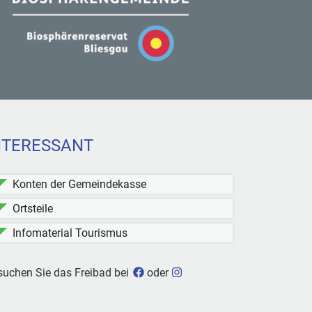
NTERESSANT
Konten der Gemeindekasse
Ortsteile
Infomaterial Tourismus
Freibad Kleinblittersdorf bei Face
Freibad Kleinblittersdorf b
suchen Sie das Freibad bei
oder