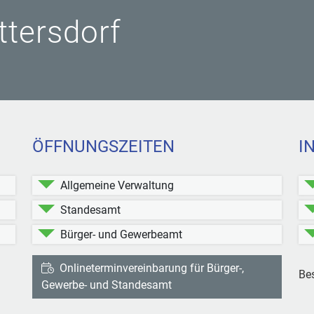
ittersdorf
ÖFFNUNGSZEITEN
I
Allgemeine Verwaltung
Standesamt
Bürger- und Gewerbeamt
Onlineterminvereinbarung für Bürger-,
Be
ttersdorf bei Facebook
Kleinblittersdorf bei Instagram
Gewerbe- und Standesamt