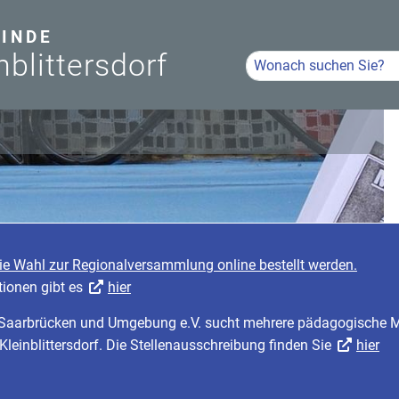
INDE
nblittersdorf
Hier Suchbegriff eingeb
Volltextsuche
die Wahl zur Regionalversammlung online bestellt werden.
tionen gibt es
hier
r Saarbrücken und Umgebung e.V. sucht mehrere pädagogische Mi
 Kleinblittersdorf. Die Stellenausschreibung finden Sie
hier