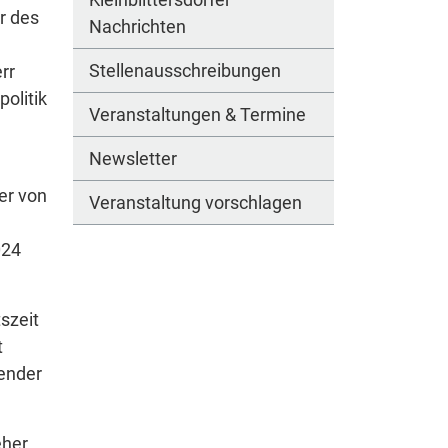
r des
Nachrichten
Stellenausschreibungen
rr
olitik
Veranstaltungen & Termine
Newsletter
er von
Veranstaltung vorschlagen
024
szeit
t
zender
eher