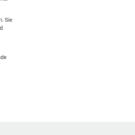
. Sie
nd
nde