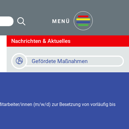
Suche Starten
en
MENÜ
Nachrichten & Aktuelles
Gefördete Maßnahmen
Baustellen
Online Terminvereinbarung
tarbeiter/innen (m/w/d) zur Besetzung von vorläufig bis
Newsletter