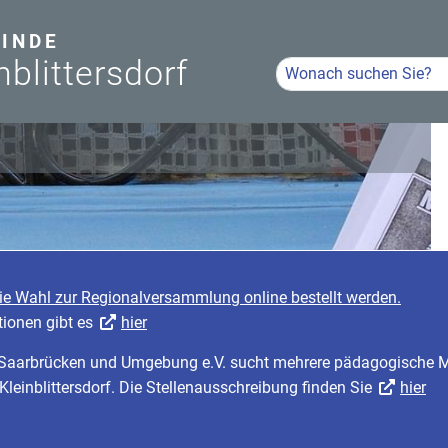
INDE
nblittersdorf
Hier Suchbegriff eingeb
Volltextsuche
die Wahl zur Regionalversammlung online bestellt werden.
tionen gibt es
hier
r Saarbrücken und Umgebung e.V. sucht mehrere pädagogische Mi
 Kleinblittersdorf. Die Stellenausschreibung finden Sie
hier