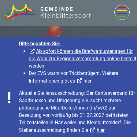
zum Inhalt
GEMEINDE
Kleinblittersdorf
Bitte beachten Sie:
Ab sofort können die Briefwahlunterlagen für
die Wahl zur Regionalversammlung online bestellt
werden.
Der EVS warnt vor Trickbetrügern. Weitere
Informationen gibt es
hier
Bürger & Wirtschaft
Aktuelle Stellenausschreibung: Der Caritasverband für
Startseite
Bürger & Wirtschaft
Gemeinde- & Bürgerinfo
Saarbrücken und Umgebung e.V. sucht mehrere
Bereitschaften & Notfall
pädagogische Mitarbeiter/innen (m/w/d) zur
Besetzung von vorläufig bis 31.07.2027 befristeten
Teilzeitstellen in Hanweiler und Kleinblittersdorf. Die
Stellenausschreibung finden Sie
hier
Bereitschaften und