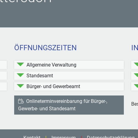
ÖFFNUNGSZEITEN
I
Allgemeine Verwaltung
Standesamt
Bürger- und Gewerbeamt
Onlineterminvereinbarung für Bürger-,
Be
ttersdorf bei Facebook
Kleinblittersdorf bei Instagram
Gewerbe- und Standesamt
Kontakt
Impressum
Datenschutzerklärung