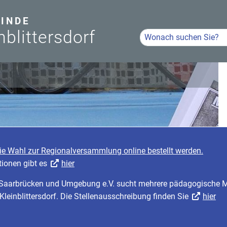
INDE
nblittersdorf
Hier Suchbegriff eingeb
Volltextsuche
die Wahl zur Regionalversammlung online bestellt werden.
tionen gibt es
hier
r Saarbrücken und Umgebung e.V. sucht mehrere pädagogische Mi
 Kleinblittersdorf. Die Stellenausschreibung finden Sie
hier