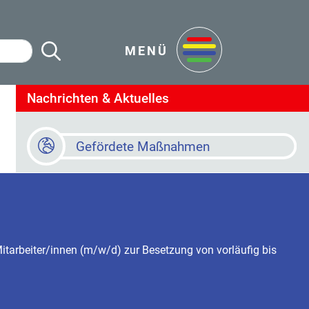
Suche Starten
en
MENÜ
Nachrichten & Aktuelles
Gefördete Maßnahmen
Baustellen
Online Terminvereinbarung
tarbeiter/innen (m/w/d) zur Besetzung von vorläufig bis
Newsletter