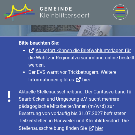
zum Inhalt
GEMEINDE
Kleinblittersdorf
Bitte beachten Sie:
Ab sofort können d
die Wahl zur Regional
werden.
Der EVS warnt vor Tri
Informationen gibt e
Nachrichten & Aktuelles
Aktuelle Stellenausschreib
Startseite
Nachrichten & Aktuelles
Saarbrücken und Umgebung
Nachrichten & Aktuelles
Aktuelles
pädagogische Mitarbeiter
Musikschule Obere Saar
Besetzung von vorläufig b
Teilzeitstellen in Hanweiler
Stellenausschreibung find