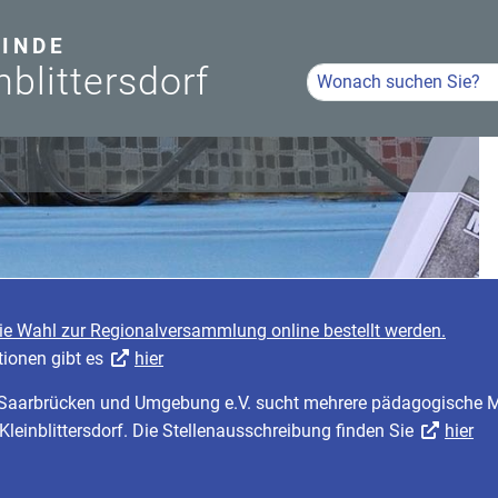
INDE
nblittersdorf
Hier Suchbegriff eingeb
Volltextsuche
die Wahl zur Regionalversammlung online bestellt werden.
tionen gibt es
hier
r Saarbrücken und Umgebung e.V. sucht mehrere pädagogische Mi
 Kleinblittersdorf. Die Stellenausschreibung finden Sie
hier