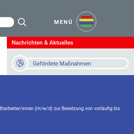
Suche Starten
en
MENÜ
Nachrichten & Aktuelles
Gefördete Maßnahmen
Baustellen
Online Terminvereinbarung
tarbeiter/innen (m/w/d) zur Besetzung von vorläufig bis
Newsletter