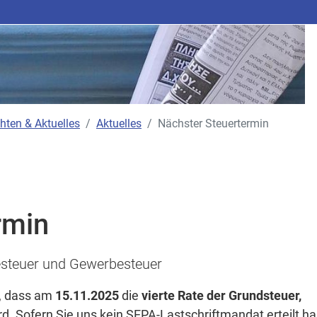
hten & Aktuelles
Aktuelles
Nächster Steuertermin
rmin
desteuer und Gewerbesteuer
n, dass am
15.11.2025
die
vierte Rate der Grundsteuer,
ird. Sofern Sie uns kein SEPA-Lastschriftmandat erteilt h