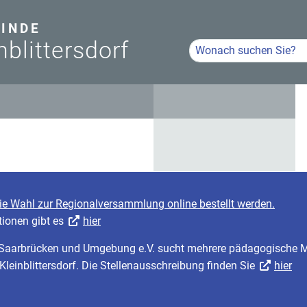
INDE
nblittersdorf
Hier Suchbegriff eingeb
Volltextsuche
die Wahl zur Regionalversammlung online bestellt werden.
tionen gibt es
hier
r Saarbrücken und Umgebung e.V. sucht mehrere pädagogische Mi
 Kleinblittersdorf. Die Stellenausschreibung finden Sie
hier