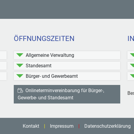
ÖFFNUNGSZEITEN
I
Allgemeine Verwaltung
Standesamt
Bürger- und Gewerbeamt
Onlineterminvereinbarung für Bürger-,
Be
ttersdorf bei Facebook
Kleinblittersdorf bei Instagram
Gewerbe- und Standesamt
Kontakt
Impressum
Datenschutzerklärung