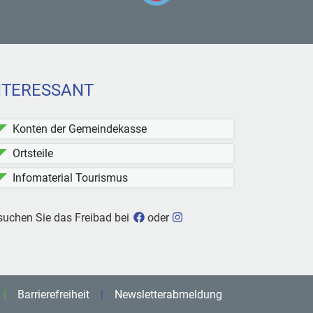
NTERESSANT
Konten der Gemeindekasse
Ortsteile
Infomaterial Tourismus
Freibad Kleinblittersdorf bei Face
Freibad Kleinblittersdorf b
suchen Sie das Freibad bei
oder
Barrierefreiheit
Newsletterabmeldung