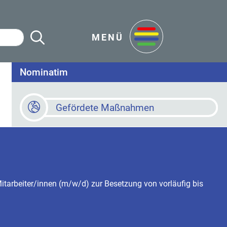
Suche Starten
en
MENÜ
Nominatim
Gefördete Maßnahmen
Baustellen
Online Terminvereinbarung
tarbeiter/innen (m/w/d) zur Besetzung von vorläufig bis
Newsletter