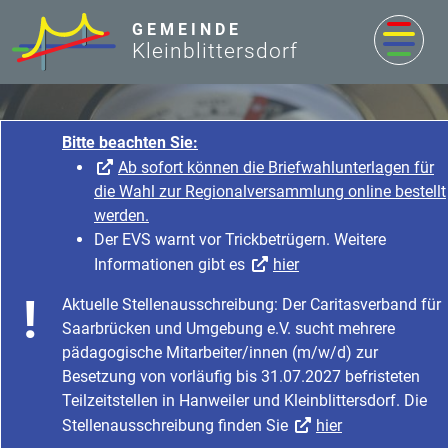
zum Inhalt
GEMEINDE
Kleinblittersdorf
Bitte beachten Sie:
Ab sofort können d
die Wahl zur Regional
werden.
Der EVS warnt vor Tri
Informationen gibt e
Rathaus & Service
Aktuelle Stellenausschreib
Startseite
Rathaus & Service
Saarbrücken und Umgebung
Bürgerservice & Dienstleistung
Was erledige ich wo?
pädagogische Mitarbeiter
Besetzung von vorläufig b
Teilzeitstellen in Hanweiler
Stellenausschreibung find
Reisepass