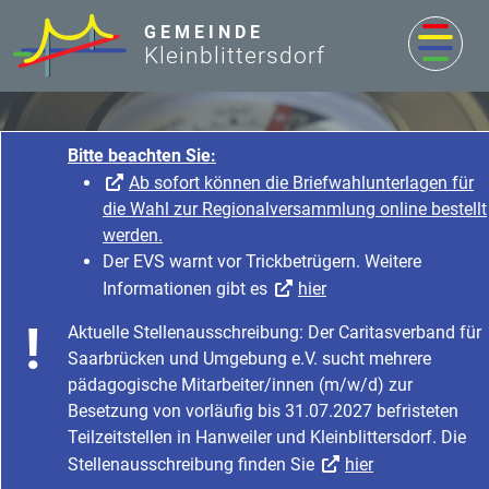
zum Inhalt
GEMEINDE
Kleinblittersdorf
Bitte beachten Sie:
Ab sofort können die Briefwahlunterlagen für
die Wahl zur Regionalversammlung online bestellt
werden.
Der EVS warnt vor Trickbetrügern. Weitere
Informationen gibt es
hier
Rathaus & Service
Aktuelle Stellenausschreibung: Der Caritasverband für
Startseite
Rathaus & Service
Saarbrücken und Umgebung e.V. sucht mehrere
Bürgerservice & Dienstleistung
Was erledige ich wo?
pädagogische Mitarbeiter/innen (m/w/d) zur
Besetzung von vorläufig bis 31.07.2027 befristeten
Teilzeitstellen in Hanweiler und Kleinblittersdorf. Die
Stellenausschreibung finden Sie
hier
Führerschein Ersatz