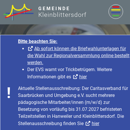
zum Inhalt
GEMEINDE
Kleinblittersdorf
Bitte beachten Sie:
Ab sofort können die Briefwahlunterlagen für
die Wahl zur Regionalversammlung online bestellt
werden.
Der EVS warnt vor Trickbetrügern. Weitere
Informationen gibt es
hier
Rathaus & Service
Aktuelle Stellenausschreibung: Der Caritasverband für
Startseite
Rathaus & Service
Saarbrücken und Umgebung e.V. sucht mehrere
Bürgerservice & Dienstleistung
Was erledige ich wo?
pädagogische Mitarbeiter/innen (m/w/d) zur
Besetzung von vorläufig bis 31.07.2027 befristeten
Teilzeitstellen in Hanweiler und Kleinblittersdorf. Die
Stellenausschreibung finden Sie
hier
Kleinkläranlagen