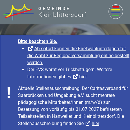
zum Inhalt
GEMEINDE
Kleinblittersdorf
Bitte beachten Sie:
Ab sofort können die Briefwahlunterlagen für
die Wahl zur Regionalversammlung online bestellt
werden.
Der EVS warnt vor Trickbetrügern. Weitere
Informationen gibt es
hier
Rathaus & Service
Aktuelle Stellenausschreibung: Der Caritasverband für
Startseite
Rathaus & Service
Saarbrücken und Umgebung e.V. sucht mehrere
Bürgerservice & Dienstleistung
Was erledige ich wo?
pädagogische Mitarbeiter/innen (m/w/d) zur
Besetzung von vorläufig bis 31.07.2027 befristeten
Teilzeitstellen in Hanweiler und Kleinblittersdorf. Die
Stellenausschreibung finden Sie
hier
Pfandfreigabe