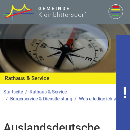
zum Inhalt
GEMEINDE
Kleinblittersdorf
Rathaus & Service
Startseite
Rathaus & Service
Bürgerservice & Dienstleistung
Was erledige ich wo?
Auslandsdeutsche