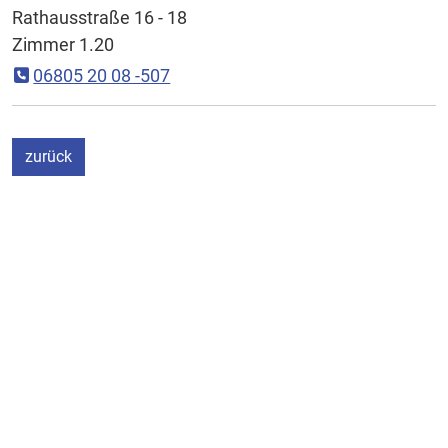
Rathausstraße 16 - 18
Zimmer 1.20
06805 20 08 -507
ein Schritt
zurück