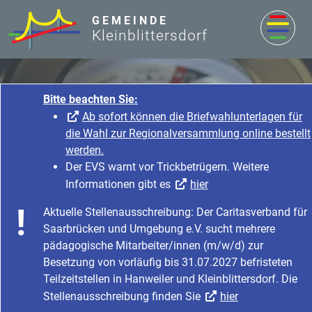
zum Inhalt
GEMEINDE
Kleinblittersdorf
Bitte beachten Sie:
Ab sofort können die Briefwahlunterlagen für
die Wahl zur Regionalversammlung online bestellt
werden.
Der EVS warnt vor Trickbetrügern. Weitere
Informationen gibt es
hier
Rathaus & Service
Aktuelle Stellenausschreibung: Der Caritasverband für
Startseite
Rathaus & Service
Saarbrücken und Umgebung e.V. sucht mehrere
Bürgerservice & Dienstleistung
Was erledige ich wo?
pädagogische Mitarbeiter/innen (m/w/d) zur
Besetzung von vorläufig bis 31.07.2027 befristeten
Teilzeitstellen in Hanweiler und Kleinblittersdorf. Die
Stellenausschreibung finden Sie
hier
Wildschadensanzeige