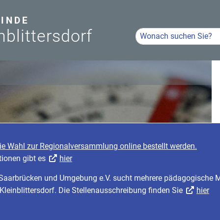
INDE
nblittersdorf
Hier Suchbegriff eingeb
Volltextsuche
die Wahl zur Regionalversammlung online bestellt werden.
tionen gibt es
hier
r Saarbrücken und Umgebung e.V. sucht mehrere pädagogische Mi
 Kleinblittersdorf. Die Stellenausschreibung finden Sie
hier