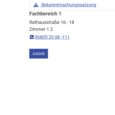
Download Datei:
Bekanntmachungssatzung
Fachbereich 1
Rathausstraße 16 - 18
Zimmer 1.2
06805 20 08 -111
ein Schritt
zurück