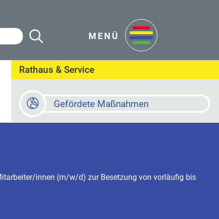
Suche Starten
en
MENÜ
Rathaus & Service
Gefördete Maßnahmen
Baustellen
Online Terminvereinbarung
tarbeiter/innen (m/w/d) zur Besetzung von vorläufig bis
Newsletter