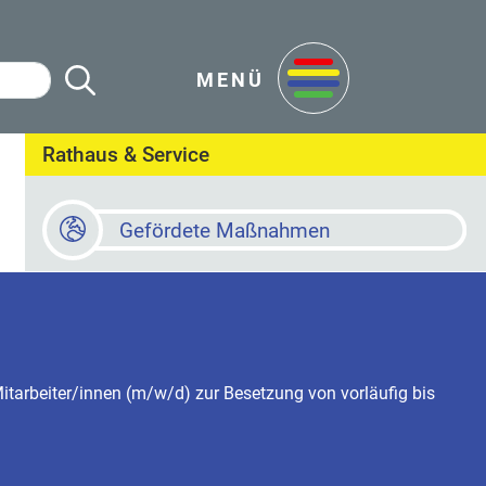
Suche Starten
en
MENÜ
Rathaus & Service
Gefördete Maßnahmen
Baustellen
Online Terminvereinbarung
tarbeiter/innen (m/w/d) zur Besetzung von vorläufig bis
Newsletter