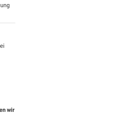
tung
ei
en wir