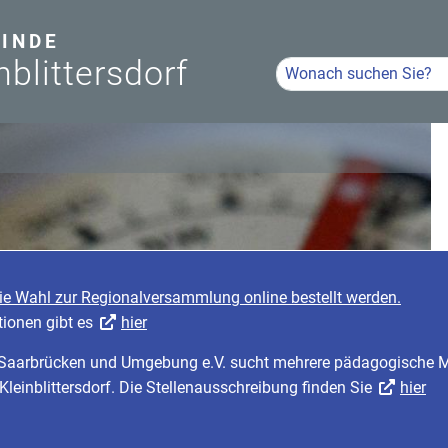
INDE
nblittersdorf
Hier Suchbegriff eingeb
Volltextsuche
die Wahl zur Regionalversammlung online bestellt werden.
tionen gibt es
hier
r Saarbrücken und Umgebung e.V. sucht mehrere pädagogische Mi
 Kleinblittersdorf. Die Stellenausschreibung finden Sie
hier