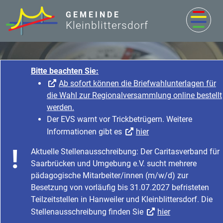
zum Inhalt
GEMEINDE
Kleinblittersdorf
Bitte beachten Sie:
Ab sofort können die Briefwahlunterlagen für
die Wahl zur Regionalversammlung online bestellt
werden.
Der EVS warnt vor Trickbetrügern. Weitere
Informationen gibt es
hier
Rathaus & Service
Aktuelle Stellenausschreibung: Der Caritasverband für
Startseite
Rathaus & Service
Saarbrücken und Umgebung e.V. sucht mehrere
Bürgerservice & Dienstleistung
Was erledige ich wo?
pädagogische Mitarbeiter/innen (m/w/d) zur
Besetzung von vorläufig bis 31.07.2027 befristeten
Teilzeitstellen in Hanweiler und Kleinblittersdorf. Die
Stellenausschreibung finden Sie
hier
Ehefähigkeitszeugnis