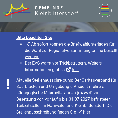
zum Inhalt
GEMEINDE
Kleinblittersdorf
Bitte beachten Sie:
Ab sofort können die Briefwahlunterlagen für
die Wahl zur Regionalversammlung online bestellt
werden.
Der EVS warnt vor Trickbetrügern. Weitere
Informationen gibt es
hier
Rathaus & Service
Aktuelle Stellenausschreibung: Der Caritasverband für
Startseite
Rathaus & Service
Saarbrücken und Umgebung e.V. sucht mehrere
Bürgerservice & Dienstleistung
Was erledige ich wo?
pädagogische Mitarbeiter/innen (m/w/d) zur
Besetzung von vorläufig bis 31.07.2027 befristeten
Teilzeitstellen in Hanweiler und Kleinblittersdorf. Die
Stellenausschreibung finden Sie
hier
Eintragung von