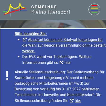
zum Inhalt
GEMEINDE
Kleinblittersdorf
Bitte beachten Sie:
Ab sofort können die Briefwahlunterlagen für
die Wahl zur Regionalversammlung online bestellt
werden.
Der EVS warnt vor Trickbetrügern. Weitere
Informationen gibt es
hier
Rathaus & Service
Aktuelle Stellenausschreibung: Der Caritasverband für
Startseite
Rathaus & Service
Saarbrücken und Umgebung e.V. sucht mehrere
Bürgerservice & Dienstleistung
Was erledige ich wo?
pädagogische Mitarbeiter/innen (m/w/d) zur
Besetzung von vorläufig bis 31.07.2027 befristeten
Teilzeitstellen in Hanweiler und Kleinblittersdorf. Die
Stellenausschreibung finden Sie
hier
Geburt - Beurkundung