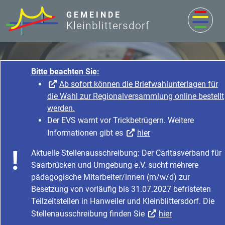
zum Inhalt
GEMEINDE
Kleinblittersdorf
Bitte beachten Sie:
Ab sofort können die Briefwahlunterlagen für
die Wahl zur Regionalversammlung online bestellt
werden.
Der EVS warnt vor Trickbetrügern. Weitere
Informationen gibt es
hier
Rathaus & Service
Aktuelle Stellenausschreibung: Der Caritasverband für
Startseite
Rathaus & Service
Saarbrücken und Umgebung e.V. sucht mehrere
Bürgerservice & Dienstleistung
Was erledige ich wo?
pädagogische Mitarbeiter/innen (m/w/d) zur
Besetzung von vorläufig bis 31.07.2027 befristeten
Teilzeitstellen in Hanweiler und Kleinblittersdorf. Die
Stellenausschreibung finden Sie
hier
Getränkeschankanlagen