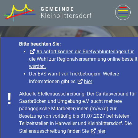
zum Inhalt
GEMEINDE
Kleinblittersdorf
Bitte beachten Sie:
Ab sofort können die Briefwahlunterlagen für
die Wahl zur Regionalversammlung online bestellt
werden.
Der EVS warnt vor Trickbetrügern. Weitere
Informationen gibt es
hier
Rathaus & Service
Aktuelle Stellenausschreibung: Der Caritasverband für
Startseite
Rathaus & Service
Saarbrücken und Umgebung e.V. sucht mehrere
Bürgerservice & Dienstleistung
Was erledige ich wo?
pädagogische Mitarbeiter/innen (m/w/d) zur
Besetzung von vorläufig bis 31.07.2027 befristeten
Teilzeitstellen in Hanweiler und Kleinblittersdorf. Die
Stellenausschreibung finden Sie
hier
Gaststätten