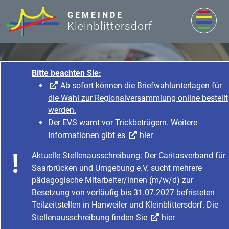
zum Inhalt
GEMEINDE
Kleinblittersdorf
Bitte beachten Sie:
Ab sofort können die Briefwahlunterlagen für
die Wahl zur Regionalversammlung online bestellt
werden.
Der EVS warnt vor Trickbetrügern. Weitere
Informationen gibt es
hier
Rathaus & Service
Aktuelle Stellenausschreibung: Der Caritasverband für
Startseite
Rathaus & Service
Saarbrücken und Umgebung e.V. sucht mehrere
Bürgerservice & Dienstleistung
Was erledige ich wo?
pädagogische Mitarbeiter/innen (m/w/d) zur
Besetzung von vorläufig bis 31.07.2027 befristeten
Teilzeitstellen in Hanweiler und Kleinblittersdorf. Die
Stellenausschreibung finden Sie
hier
Gehwegausbaubeitrag