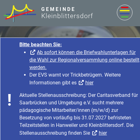
zum Inhalt
GEMEINDE
Kleinblittersdorf
Bitte beachten Sie:
Ab sofort können die Briefwahlunterlagen für
die Wahl zur Regionalversammlung online bestellt
werden.
Der EVS warnt vor Trickbetrügern. Weitere
Informationen gibt es
hier
Rathaus & Service
Aktuelle Stellenausschreibung: Der Caritasverband für
Startseite
Rathaus & Service
Saarbrücken und Umgebung e.V. sucht mehrere
Bürgerservice & Dienstleistung
Was erledige ich wo?
pädagogische Mitarbeiter/innen (m/w/d) zur
Besetzung von vorläufig bis 31.07.2027 befristeten
Teilzeitstellen in Hanweiler und Kleinblittersdorf. Die
Stellenausschreibung finden Sie
hier
Homepage