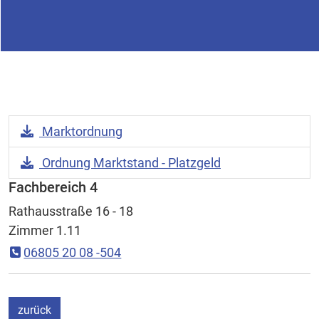
Download Datei:
Marktordnung
Download Datei:
Ordnung Marktstand - Platzgeld
Fachbereich 4
Rathausstraße 16 - 18
Zimmer 1.11
06805 20 08 -504
ein Schritt
zurück