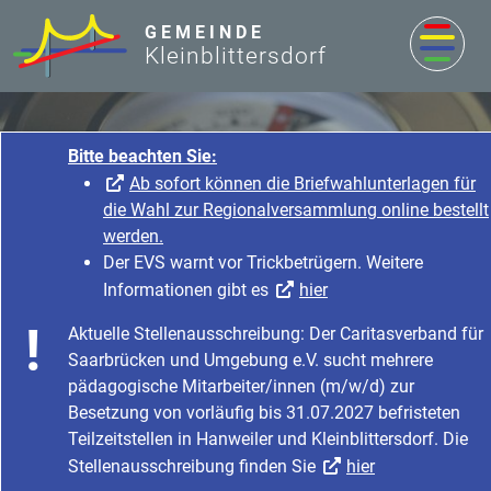
zum Inhalt
GEMEINDE
Kleinblittersdorf
Bitte beachten Sie:
Ab sofort können die Briefwahlunterlagen für
die Wahl zur Regionalversammlung online bestellt
werden.
Der EVS warnt vor Trickbetrügern. Weitere
Informationen gibt es
hier
Rathaus & Service
Aktuelle Stellenausschreibung: Der Caritasverband für
Startseite
Rathaus & Service
Saarbrücken und Umgebung e.V. sucht mehrere
Bürgerservice & Dienstleistung
Was erledige ich wo?
pädagogische Mitarbeiter/innen (m/w/d) zur
Besetzung von vorläufig bis 31.07.2027 befristeten
Teilzeitstellen in Hanweiler und Kleinblittersdorf. Die
Stellenausschreibung finden Sie
hier
Marktwesen