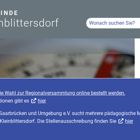
INDE
nblittersdorf
Hier Suchbegriff eingeb
Volltextsuche
riefwahlunterlagen für die Wahl zur Regionalversammlung online
rügern. Weitere Informationen gibt es
hier
: Der Caritasverband für Saarbrücken und Umgebung e.V. sucht 
stellen in Hanweiler und Kleinblittersdorf. Die Stellenausschreib