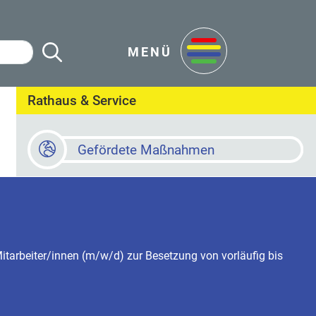
Suche Starten
en
MENÜ
Rathaus & Service
Gefördete Maßnahmen
Baustellen
 bestellt werden.
Online Terminvereinbarung
mehrere pädagogische Mitarbeiter/innen (m/w/d) zur Besetzung 
ung finden Sie
hier
Newsletter