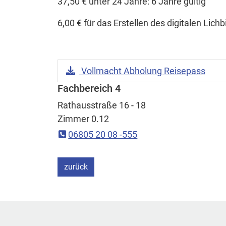
37,50 € unter 24 Jahre: 6 Jahre gültig
6,00 € für das Erstellen des digitalen Lic
Download Datei:
Vollmacht Abholung Reisepass
Fachbereich 4
Rathausstraße 16 - 18
Zimmer 0.12
06805 20 08 -555
ein Schritt
zurück