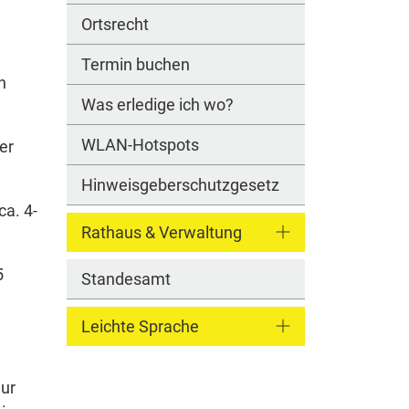
Ortsrecht
e
Termin buchen
h
Was erledige ich wo?
WLAN-Hotspots
er
Hinweisgeberschutzgesetz
ca. 4-
Rathaus & Verwaltung
5
Standesamt
Leichte Sprache
nur