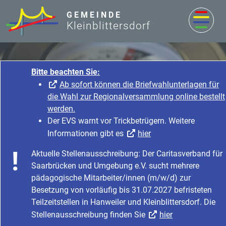
zum Inhalt
GEMEINDE
Kleinblittersdorf
Bitte beachten Sie:
Ab sofort können d
die Wahl zur Regional
werden.
Der EVS warnt vor Tri
Informationen gibt e
Rathaus & Service
Aktuelle Stellenausschreib
Startseite
Rathaus & Service
Saarbrücken und Umgebung
Bürgerservice & Dienstleistung
Was erledige ich wo?
pädagogische Mitarbeiter
Besetzung von vorläufig b
Teilzeitstellen in Hanweiler
Stellenausschreibung find
Was erledige ich wo?